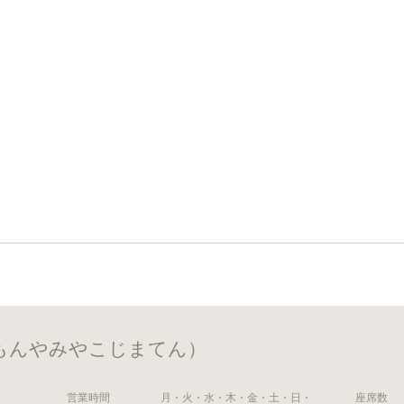
もんやみやこじまてん）
営業時間
月・火・水・木・金・土・日・
座席数