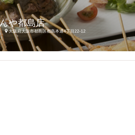
んや都島店
8
大阪府大阪市都島区都島本通4丁目22-12