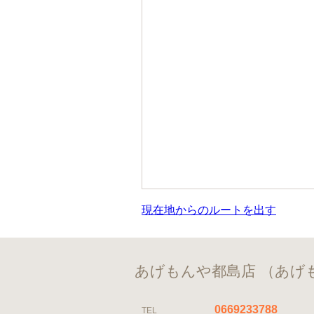
現在地からのルートを出す
あげもんや都島店 （あげ
0669233788
TEL