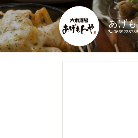
あげも
066923378